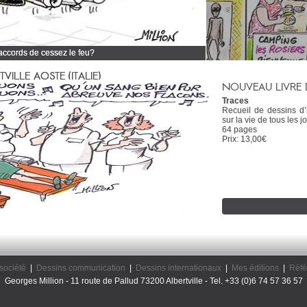
 accords de cessez le feu?
 tous mes dessins d'actualité
ILLE AOSTE (ITALIE)
NOUVEAU LIVRE 
Traces
Recueil de dessins d
sur la vie de tous les jo
64 pages
Prix: 13,00€
société
|
Dessins communication
|
Dessins internationaux
|
Mes éditions
|
Réfé
Georges Million - 11 route de Pallud 73200 Albertville - Tel. +33 (0)6 74 57 36 57