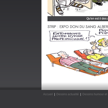
Qu'en est il des
Cliquez et découvrez
STRIP : EXPO DON DU SANG ALBERTV
Accueil
|
Dessins actualité
|
Dessins humour et 