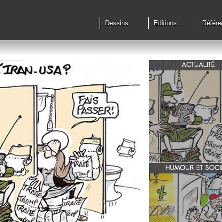
Dessins
Editions
Référe
ACTUALITÉ
Qu'en est il des accords 
le feu?
HUMOUR ET SOCI
zone 51