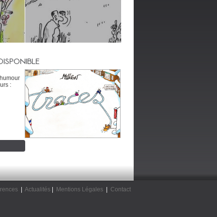
DISPONIBLE
’humour
urs :
rences
|
Actualités
|
Mentions Légales
|
Contact