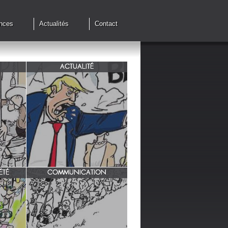
nces
Actualités
Contact
ACTUALITÉ
de cessez
G7 à Evian, Trump, une fois de
plus ,s'en prend aux européens.
ÉTÉ
COMMUNICATION
INRA/ Rotation des terres.