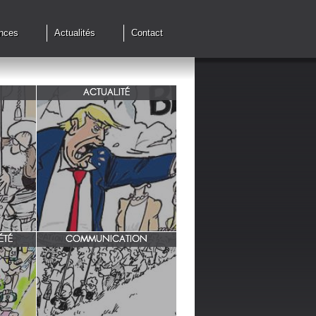
nces
Actualités
Contact
ACTUALITÉ
de cessez
G7 à Evian, Trump, une fois de
plus ,s'en prend aux européens.
ÉTÉ
COMMUNICATION
INRA/ Rotation des terres.