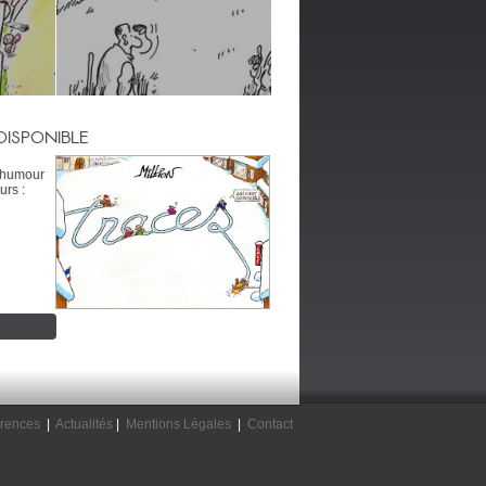
DISPONIBLE
’humour
urs :
rences
|
Actualités
|
Mentions Légales
|
Contact