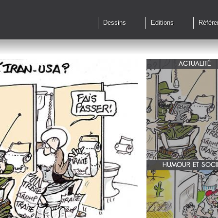
Dessins
Editions
Référe
ACTUALITÉ
Qu'en est il des accords 
le feu?
HUMOUR ET SOCI
zone 51