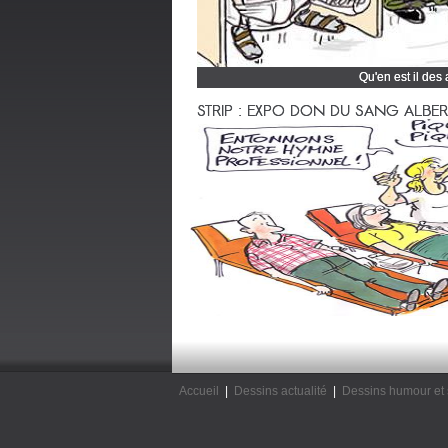
Qu'en est il des
Cliquez et découvrez
STRIP : EXPO DON DU SANG ALBERTV
Accueil
|
Dessins actualité
|
Dessins humour et 