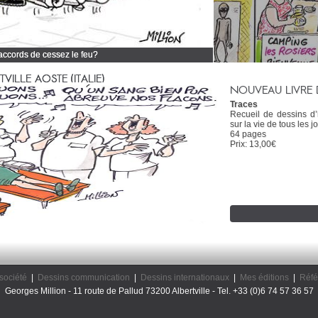
 accords de cessez le feu?
 tous mes dessins d'actualité
ILLE AOSTE (ITALIE)
NOUVEAU LIVRE 
Traces
Recueil de dessins d
sur la vie de tous les jo
64 pages
Prix: 13,00€
société
|
Dessins communication
|
Dessins internationaux
|
Mes éditions
|
Réfé
Georges Million - 11 route de Pallud 73200 Albertville - Tel. +33 (0)6 74 57 36 57