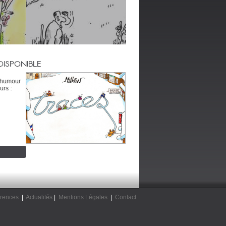
DISPONIBLE
’humour
urs :
rences
|
Actualités
|
Mentions Légales
|
Contact