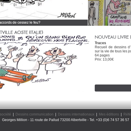
 accords de cessez le feu?
 tous mes dessins d'actualité
ILLE AOSTE (ITALIE)
NOUVEAU LIVRE 
Traces
Recueil de dessins d
sur la vie de tous les jo
64 pages
Prix: 13,00€
société
|
Dessins communication
|
Dessins internationaux
|
Mes éditions
|
Réfé
Georges Million - 11 route de Pallud 73200 Albertville - Tel. +33 (0)6 74 57 36 57