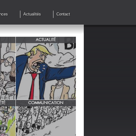
nces
Actualités
Contact
ACTUALITÉ
de cessez
G7 à Evian, Trump, une fois de
plus ,s'en prend aux européens.
ÉTÉ
COMMUNICATION
INRA/ Rotation des terres.