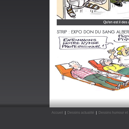
Qu'en est il des
Cliquez et découvrez
STRIP : EXPO DON DU SANG ALBERTV
Accueil
|
Dessins actualité
|
Dessins humour et 