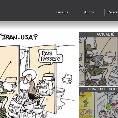
Dessins
Editions
Référe
ACTUALITÉ
Qu'en est il des accords 
le feu?
HUMOUR ET SOCI
zone 51