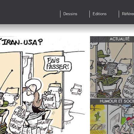
Dessins
Editions
Référe
ACTUALITÉ
Qu'en est il des accords 
le feu?
HUMOUR ET SOCI
zone 51