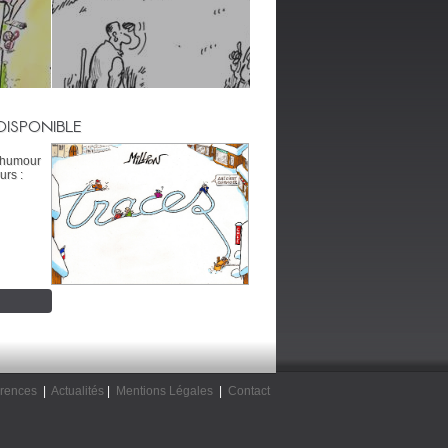
DISPONIBLE
’humour
urs :
rences
|
Actualités
|
Mentions Légales
|
Contact