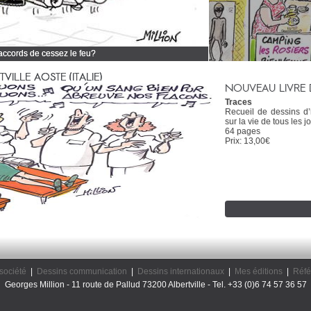
 accords de cessez le feu?
 tous mes dessins d'actualité
ILLE AOSTE (ITALIE)
NOUVEAU LIVRE 
Traces
Recueil de dessins d
sur la vie de tous les jo
64 pages
Prix: 13,00€
société
|
Dessins communication
|
Dessins internationaux
|
Mes éditions
|
Réfé
Georges Million - 11 route de Pallud 73200 Albertville - Tel. +33 (0)6 74 57 36 57