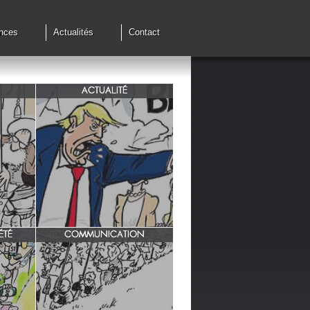
nces
Actualités
Contact
ACTUALITÉ
de cessez
G7 à Evian, Trump, une fois de
plus ,s'en prend aux européens.
ÉTÉ
COMMUNICATION
INRA/ Rotation des terres.