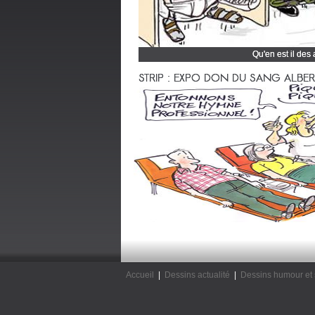
Qu'en est il des
Cliquez et découvrez
STRIP : EXPO DON DU SANG ALBERTV
Accueil
|
Dessins actualité
|
Dessins humour et 