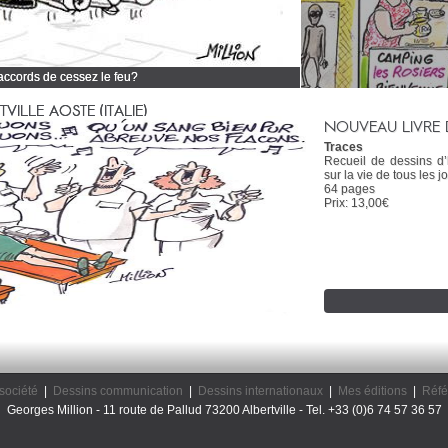
 accords de cessez le feu?
 tous mes dessins d'actualité
ILLE AOSTE (ITALIE)
NOUVEAU LIVRE 
Traces
Recueil de dessins d
sur la vie de tous les jo
64 pages
Prix: 13,00€
société
|
Dessins communication
|
Dessins internationaux
|
Mes éditions
|
Réfé
Georges Million - 11 route de Pallud 73200 Albertville - Tel. +33 (0)6 74 57 36 57