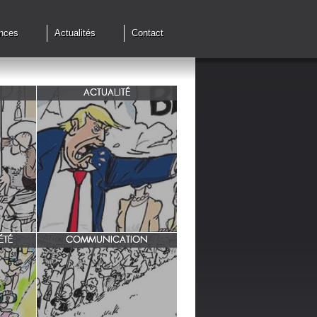
nces
Actualités
Contact
ACTUALITÉ
de cessez
G7 à Evian, Trump, une fois de
plus ,s'en prend aux européens.
ÉTÉ
COMMUNICATION
INRA/ Rotation des terres.