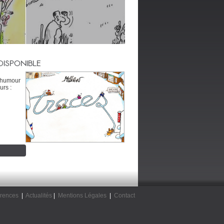
DISPONIBLE
’humour
urs :
rences
|
Actualités
|
Mentions Légales
|
Contact