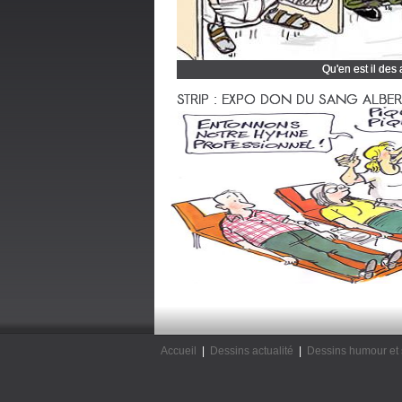
Qu'en est il des
Cliquez et découvrez
STRIP : EXPO DON DU SANG ALBERTV
Accueil
|
Dessins actualité
|
Dessins humour et 