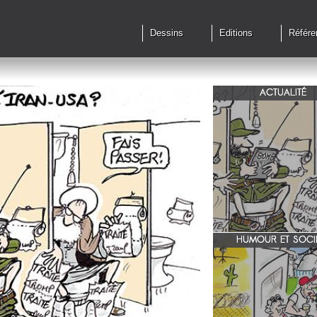
Dessins
Editions
Référe
ACTUALITÉ
Qu'en est il des accords 
le feu?
HUMOUR ET SOCI
zone 51