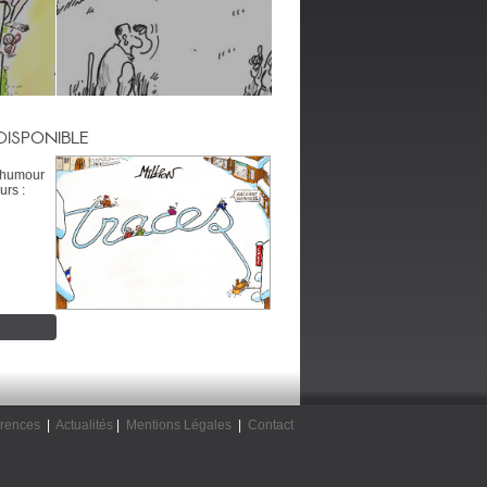
DISPONIBLE
’humour
urs :
rences
|
Actualités
|
Mentions Légales
|
Contact