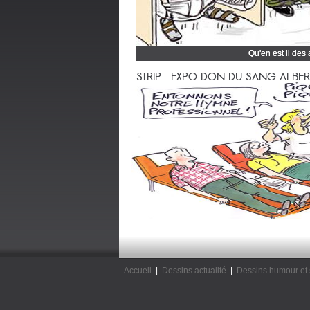
Qu'en est il des
Cliquez et découvrez
STRIP : EXPO DON DU SANG ALBERTV
Accueil
|
Dessins actualité
|
Dessins humour et 