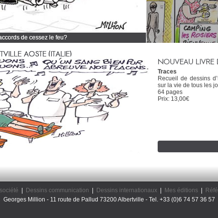
 accords de cessez le feu?
 tous mes dessins d'actualité
ILLE AOSTE (ITALIE)
NOUVEAU LIVRE 
Traces
Recueil de dessins d
sur la vie de tous les jo
64 pages
Prix: 13,00€
société
|
Dessins communication
|
Dessins internationaux
|
Mes éditions
|
Réfé
Georges Million - 11 route de Pallud 73200 Albertville - Tel. +33 (0)6 74 57 36 57