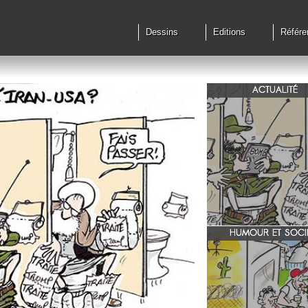
Dessins
Editions
Référe
ACTUALITÉ
Qu'en est il des accords 
le feu?
HUMOUR ET SOCI
zone 51