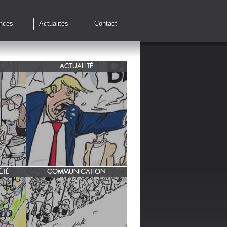
nces
Actualités
Contact
ACTUALITÉ
de cessez
G7 à Evian, Trump, une fois de
plus ,s'en prend aux européens.
ÉTÉ
COMMUNICATION
INRA/ Rotation des terres.