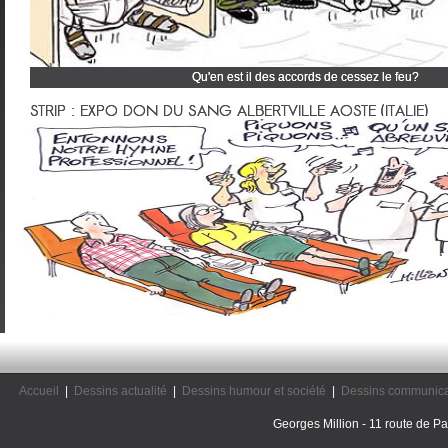
Qu'en est il des accords de cessez le feu?
Cliquez et découvrez tous mes dessins d'actualité
STRIP : EXPO DON DU SANG ALBERTVILLE AOSTE (ITALIE)
Accueil
|
Dessins actualité
|
Dessins humour et société
|
Dessins communica
Georges Million - 11 route de Pal