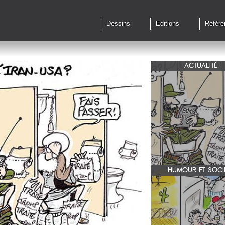
Dessins
Editions
Référe
ACTUALITÉ
Qu'en est il des accords 
le feu?
HUMOUR ET SOCI
zone 51