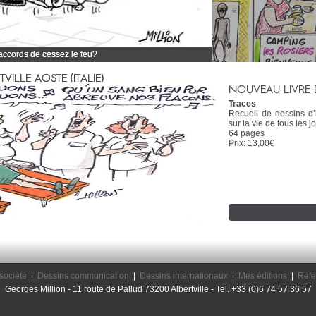
 accords de cessez le feu?
 tous mes dessins d'actualité
ILLE AOSTE (ITALIE)
NOUVEAU LIVRE 
Traces
Recueil de dessins d
sur la vie de tous les jo
64 pages
Prix: 13,00€
société
|
Dessins communication
|
Dessins internationaux
|
Mes éditions
|
Réfé
Georges Million - 11 route de Pallud 73200 Albertville - Tel. +33 (0)6 74 57 36 57