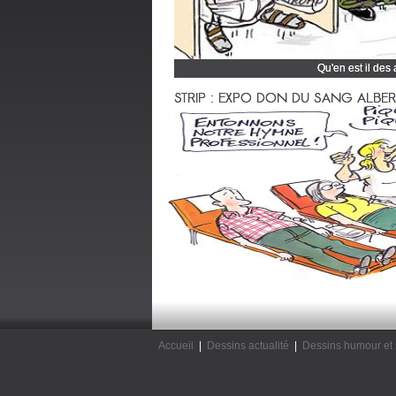
Qu'en est il des
Cliquez et découvrez
STRIP : EXPO DON DU SANG ALBERTV
Accueil
|
Dessins actualité
|
Dessins humour et 