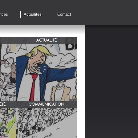
nces
Actualités
Contact
ACTUALITÉ
de cessez
G7 à Evian, Trump, une fois de
plus ,s'en prend aux européens.
ÉTÉ
COMMUNICATION
INRA/ Rotation des terres.