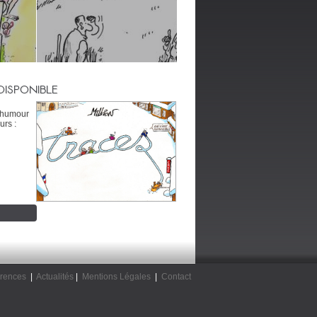
DISPONIBLE
’humour
urs :
rences
|
Actualités
|
Mentions Légales
|
Contact