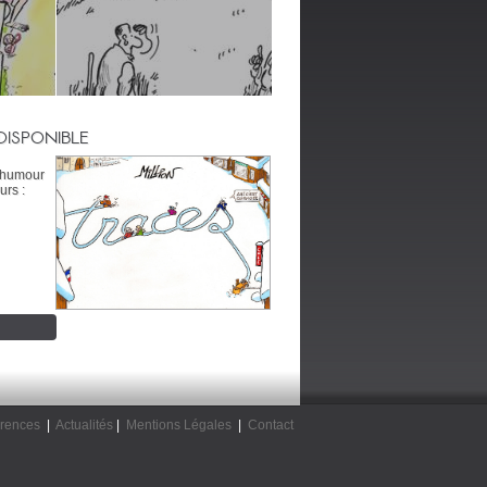
DISPONIBLE
’humour
urs :
rences
|
Actualités
|
Mentions Légales
|
Contact