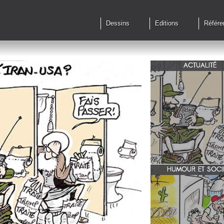
Dessins
Editions
Référe
ACTUALITÉ
Qu'en est il des accords 
le feu?
HUMOUR ET SOCI
zone 51