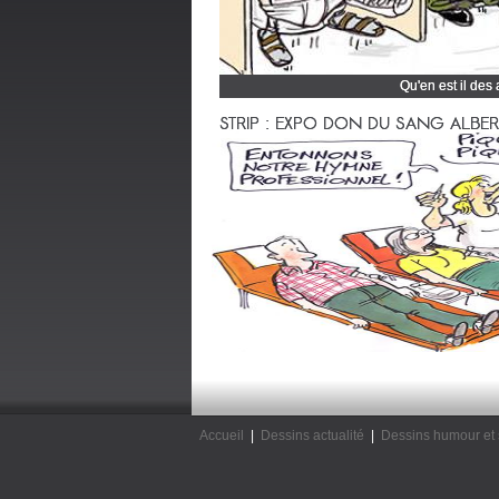
Qu'en est il des
Cliquez et découvrez
STRIP : EXPO DON DU SANG ALBERTV
Accueil
|
Dessins actualité
|
Dessins humour et 