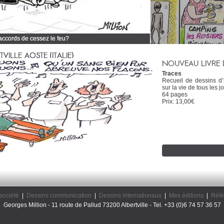
 accords de cessez le feu?
 tous mes dessins d'actualité
ILLE AOSTE (ITALIE)
NOUVEAU LIVRE 
Traces
Recueil de dessins d
sur la vie de tous les jo
64 pages
Prix: 13,00€
société
|
Dessins communication
|
Dessins internationaux
|
Mes éditions
|
Réfé
Georges Million - 11 route de Pallud 73200 Albertville - Tel. +33 (0)6 74 57 36 57