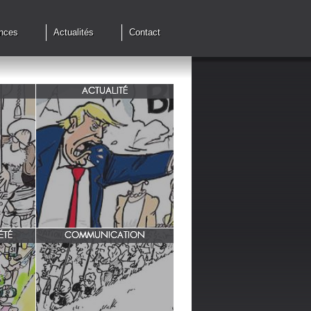
nces
Actualités
Contact
ACTUALITÉ
de cessez
G7 à Evian, Trump, une fois de
plus ,s'en prend aux européens.
ÉTÉ
COMMUNICATION
INRA/ Rotation des terres.