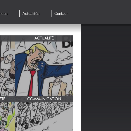
nces
Actualités
Contact
ACTUALITÉ
de cessez
G7 à Evian, Trump, une fois de
plus ,s'en prend aux européens.
ÉTÉ
COMMUNICATION
INRA/ Rotation des terres.