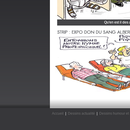
Qu'en est il des
Cliquez et découvrez
STRIP : EXPO DON DU SANG ALBERTV
Accueil
|
Dessins actualité
|
Dessins humour et 