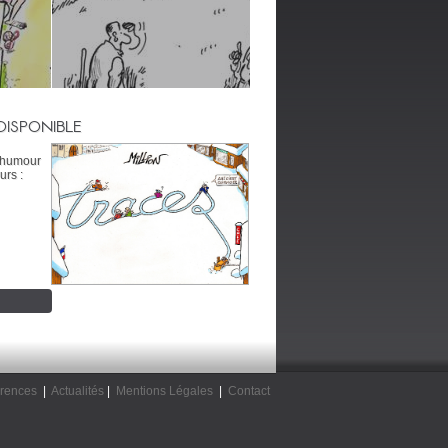
DISPONIBLE
’humour
urs :
rences
|
Actualités
|
Mentions Légales
|
Contact