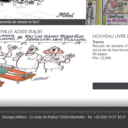
 accords de cessez le feu?
 tous mes dessins d'actualité
ILLE AOSTE (ITALIE)
NOUVEAU LIVRE 
Traces
Recueil de dessins d
sur la vie de tous les jo
64 pages
Prix: 13,00€
société
|
Dessins communication
|
Dessins internationaux
|
Mes éditions
|
Réfé
Georges Million - 11 route de Pallud 73200 Albertville - Tel. +33 (0)6 74 57 36 57