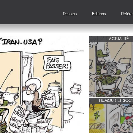
Dessins
Editions
Référe
ACTUALITÉ
Qu'en est il des accords 
le feu?
HUMOUR ET SOCI
zone 51