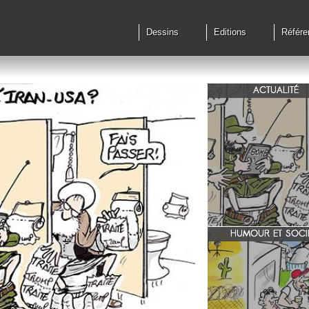
Dessins
Editions
Référe
ACTUALITÉ
Qu'en est il des accords 
le feu?
HUMOUR ET SOCI
zone 51