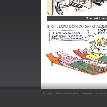
Qu'en est il des
Cliquez et découvrez
STRIP : EXPO DON DU SANG ALBERTV
Accueil
|
Dessins actualité
|
Dessins humour et 