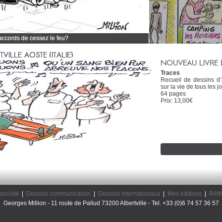
 accords de cessez le feu?
 tous mes dessins d'actualité
ILLE AOSTE (ITALIE)
NOUVEAU LIVRE 
Traces
Recueil de dessins d
sur la vie de tous les jo
64 pages
Prix: 13,00€
société
|
Dessins communication
|
Dessins internationaux
|
Mes éditions
|
Réfé
Georges Million - 11 route de Pallud 73200 Albertville - Tel. +33 (0)6 74 57 36 57