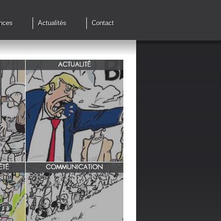
nces
Actualités
Contact
ACTUALITÉ
de cessez
G7 à Evian, Trump, une fois de
plus ,s'en prend aux européens.
ÉTÉ
COMMUNICATION
INRA/ Rotation des terres.