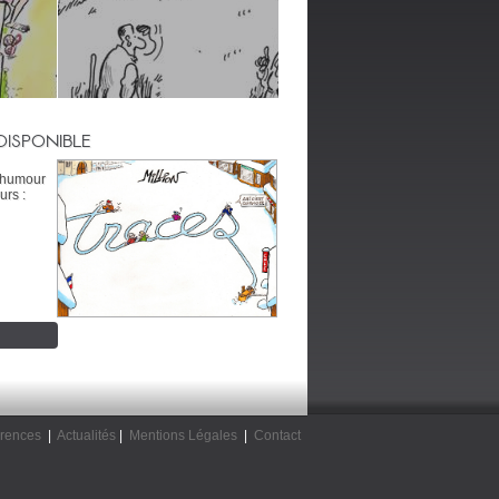
DISPONIBLE
’humour
urs :
rences
|
Actualités
|
Mentions Légales
|
Contact