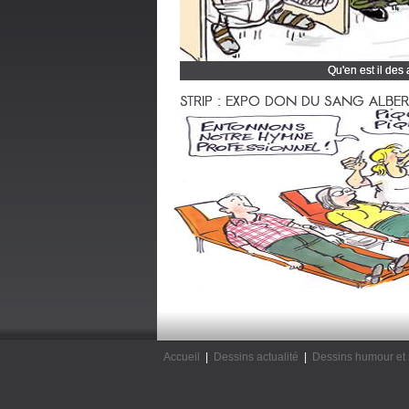
Qu'en est il des
Cliquez et découvrez
STRIP : EXPO DON DU SANG ALBERTV
Accueil
|
Dessins actualité
|
Dessins humour et 