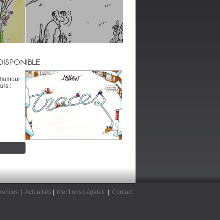
DISPONIBLE
’humour
urs :
rences
|
Actualités
|
Mentions Légales
|
Contact