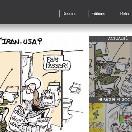
Dessins
Editions
Référe
ACTUALITÉ
Qu'en est il des accords 
le feu?
HUMOUR ET SOCI
zone 51