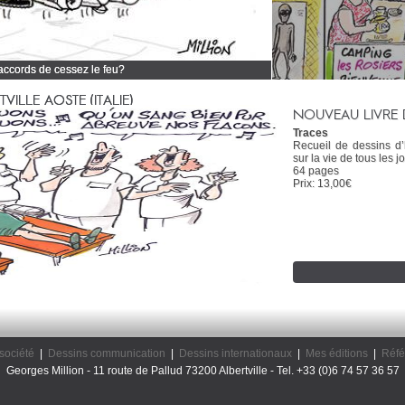
 accords de cessez le feu?
 tous mes dessins d'actualité
ILLE AOSTE (ITALIE)
NOUVEAU LIVRE 
Traces
Recueil de dessins d
sur la vie de tous les jo
64 pages
Prix: 13,00€
société
|
Dessins communication
|
Dessins internationaux
|
Mes éditions
|
Réfé
Georges Million - 11 route de Pallud 73200 Albertville - Tel. +33 (0)6 74 57 36 57