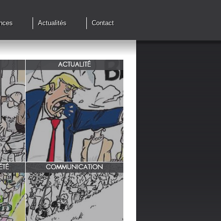
nces
Actualités
Contact
ACTUALITÉ
de cessez
G7 à Evian, Trump, une fois de
plus ,s'en prend aux européens.
ÉTÉ
COMMUNICATION
INRA/ Rotation des terres.