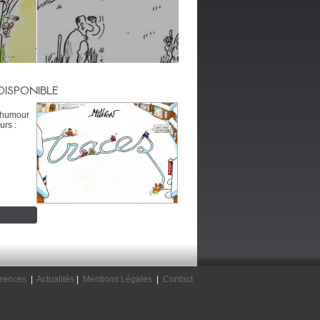
DISPONIBLE
’humour
urs :
rences
|
Actualités
|
Mentions Légales
|
Contact