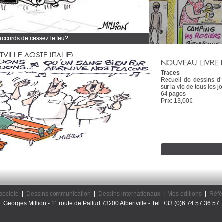
 accords de cessez le feu?
 tous mes dessins d'actualité
ILLE AOSTE (ITALIE)
NOUVEAU LIVRE 
Traces
Recueil de dessins d
sur la vie de tous les jo
64 pages
Prix: 13,00€
société
|
Dessins communication
|
Dessins internationaux
|
Mes éditions
|
Réfé
Georges Million - 11 route de Pallud 73200 Albertville - Tel. +33 (0)6 74 57 36 57