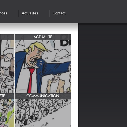
nces
Actualités
Contact
ACTUALITÉ
de cessez
G7 à Evian, Trump, une fois de
plus ,s'en prend aux européens.
ÉTÉ
COMMUNICATION
INRA/ Rotation des terres.