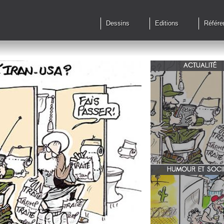
Dessins
Editions
Référe
ACTUALITÉ
Qu'en est il des accords 
le feu?
HUMOUR ET SOCI
zone 51