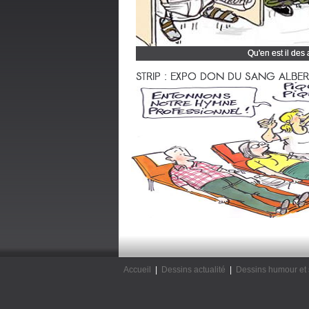
Qu'en est il des
Cliquez et découvrez
STRIP : EXPO DON DU SANG ALBERTV
Accueil
|
Dessins actualité
|
Dessins humour et 