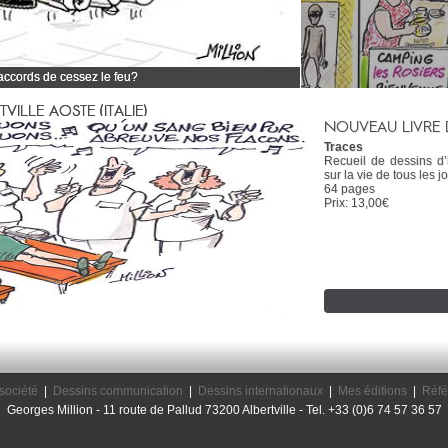
 accords de cessez le feu?
 tous mes dessins d'actualité
ILLE AOSTE (ITALIE)
NOUVEAU LIVRE 
Traces
Recueil de dessins d
sur la vie de tous les jo
64 pages
Prix: 13,00€
société
|
Dessins communication
|
Dessins internationaux
|
Mes éditions
|
Réfé
Georges Million - 11 route de Pallud 73200 Albertville - Tel. +33 (0)6 74 57 36 57