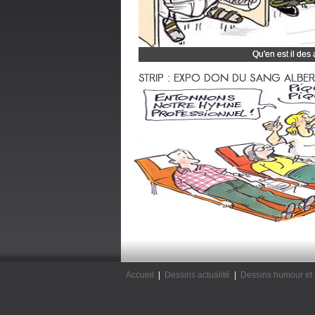
Qu'en est il des
Cliquez et découvrez
STRIP : EXPO DON DU SANG ALBERTV
Accueil
|
Dessins actualité
|
Dessins humour et 