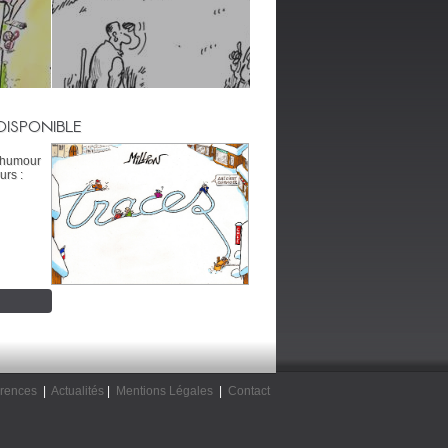
DISPONIBLE
’humour
urs :
rences
|
Actualités
|
Mentions Légales
|
Contact