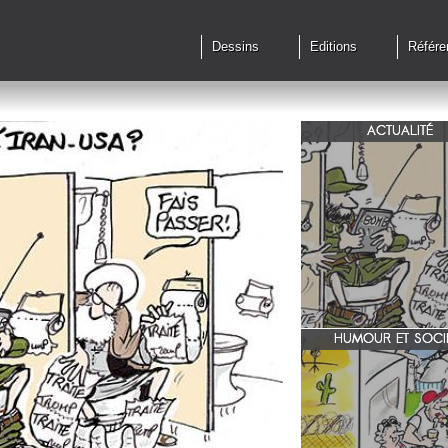
Dessins
Editions
Référe
ACTUALITÉ
Qu'en est il des accords 
le feu?
HUMOUR ET SOCI
zone 51