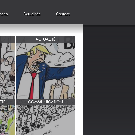
nces
Actualités
Contact
ACTUALITÉ
de cessez
G7 à Evian, Trump, une fois de
plus ,s'en prend aux européens.
ÉTÉ
COMMUNICATION
INRA/ Rotation des terres.