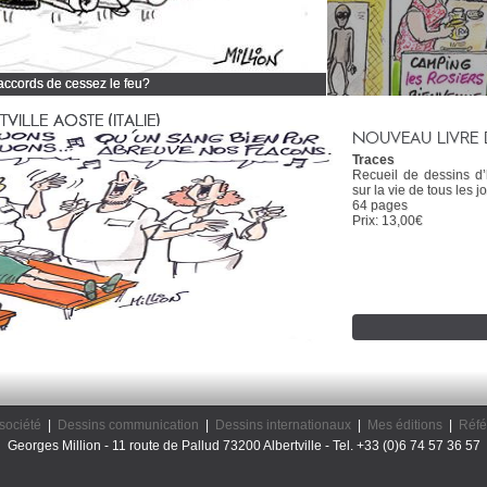
 accords de cessez le feu?
 tous mes dessins d'actualité
ILLE AOSTE (ITALIE)
NOUVEAU LIVRE 
Traces
Recueil de dessins d
sur la vie de tous les jo
64 pages
Prix: 13,00€
société
|
Dessins communication
|
Dessins internationaux
|
Mes éditions
|
Réfé
Georges Million - 11 route de Pallud 73200 Albertville - Tel. +33 (0)6 74 57 36 57