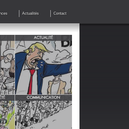
nces
Actualités
Contact
ACTUALITÉ
de cessez
G7 à Evian, Trump, une fois de
plus ,s'en prend aux européens.
ÉTÉ
COMMUNICATION
INRA/ Rotation des terres.