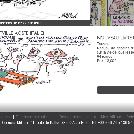
 accords de cessez le feu?
 tous mes dessins d'actualité
ILLE AOSTE (ITALIE)
NOUVEAU LIVRE 
Traces
Recueil de dessins d
sur la vie de tous les jo
64 pages
Prix: 13,00€
société
|
Dessins communication
|
Dessins internationaux
|
Mes éditions
|
Réfé
Georges Million - 11 route de Pallud 73200 Albertville - Tel. +33 (0)6 74 57 36 57