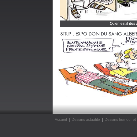
Qu'en est il des
Cliquez et découvrez
STRIP : EXPO DON DU SANG ALBERTV
Accueil
|
Dessins actualité
|
Dessins humour et 