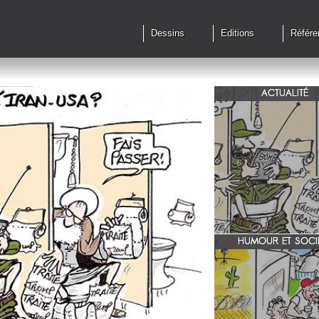
Dessins
Editions
Référe
ACTUALITÉ
Qu'en est il des accords 
le feu?
HUMOUR ET SOCI
zone 51