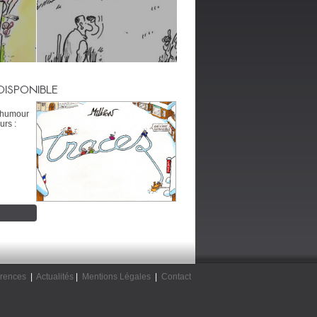
DISPONIBLE
’humour
urs :
rences
|
Actualités
|
Mentions Légales
|
Contact