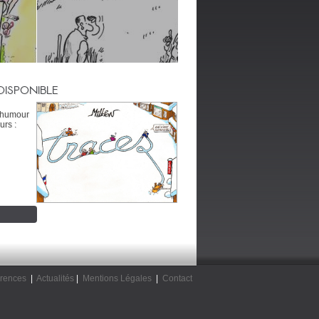
DISPONIBLE
’humour
urs :
rences
|
Actualités
|
Mentions Légales
|
Contact