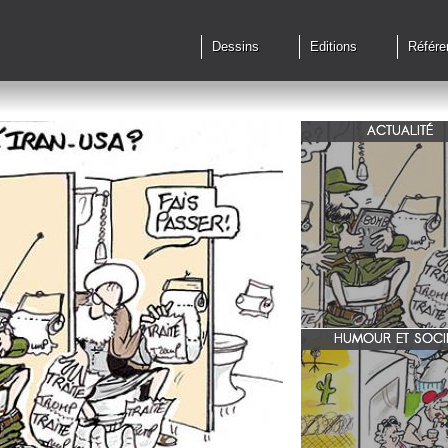
Dessins
Editions
Référe
ACTUALITÉ
Qu'en est il des accords 
le feu?
HUMOUR ET SOCI
zone 51