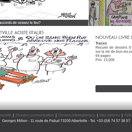
 accords de cessez le feu?
 tous mes dessins d'actualité
ILLE AOSTE (ITALIE)
NOUVEAU LIVRE 
Traces
Recueil de dessins d
sur la vie de tous les jo
64 pages
Prix: 13,00€
société
|
Dessins communication
|
Dessins internationaux
|
Mes éditions
|
Réfé
Georges Million - 11 route de Pallud 73200 Albertville - Tel. +33 (0)6 74 57 36 57