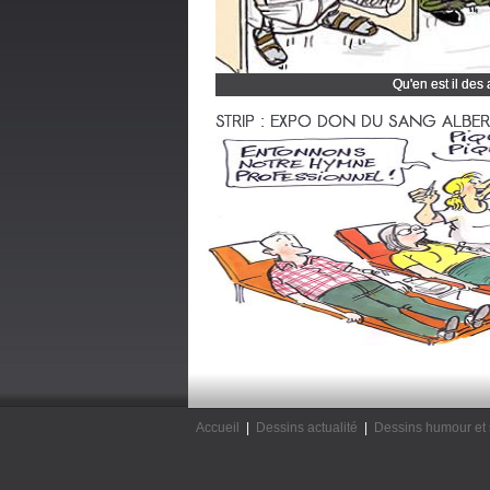
Qu'en est il des
Cliquez et découvrez
STRIP : EXPO DON DU SANG ALBERTV
Accueil
|
Dessins actualité
|
Dessins humour et 