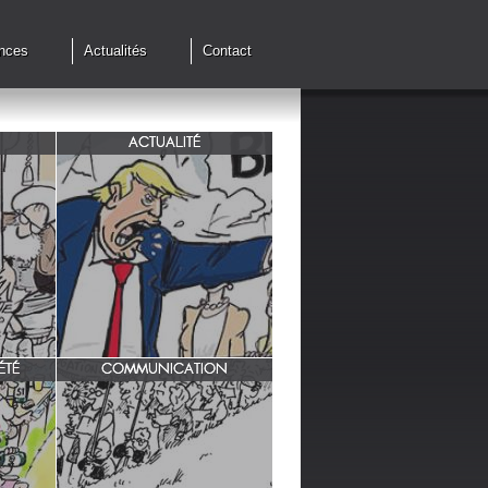
nces
Actualités
Contact
ACTUALITÉ
de cessez
G7 à Evian, Trump, une fois de
plus ,s'en prend aux européens.
ÉTÉ
COMMUNICATION
INRA/ Rotation des terres.