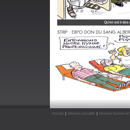
Qu'en est il des
Cliquez et découvrez
STRIP : EXPO DON DU SANG ALBERTV
Accueil
|
Dessins actualité
|
Dessins humour et 