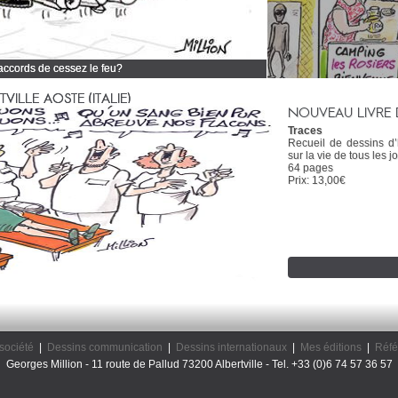
 accords de cessez le feu?
 tous mes dessins d'actualité
ILLE AOSTE (ITALIE)
NOUVEAU LIVRE 
Traces
Recueil de dessins d
sur la vie de tous les jo
64 pages
Prix: 13,00€
société
|
Dessins communication
|
Dessins internationaux
|
Mes éditions
|
Réfé
Georges Million - 11 route de Pallud 73200 Albertville - Tel. +33 (0)6 74 57 36 57