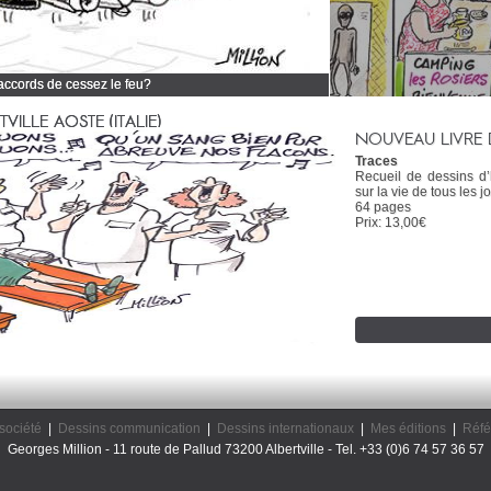
 accords de cessez le feu?
 tous mes dessins d'actualité
ILLE AOSTE (ITALIE)
NOUVEAU LIVRE 
Traces
Recueil de dessins d
sur la vie de tous les jo
64 pages
Prix: 13,00€
société
|
Dessins communication
|
Dessins internationaux
|
Mes éditions
|
Réfé
Georges Million - 11 route de Pallud 73200 Albertville - Tel. +33 (0)6 74 57 36 57