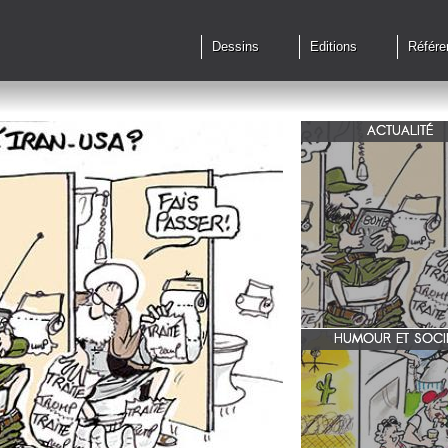
Dessins
Editions
Référe
ACTUALITÉ
Qu'en est il des accords 
le feu?
HUMOUR ET SOCI
zone 51