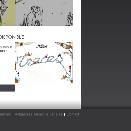
DISPONIBLE
’humour
urs :
rences
|
Actualités
|
Mentions Légales
|
Contact