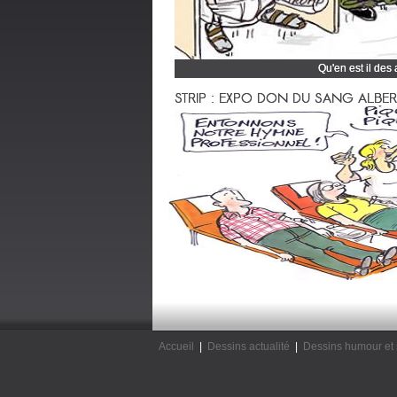
Qu'en est il des
Cliquez et découvrez
STRIP : EXPO DON DU SANG ALBERTV
Accueil
|
Dessins actualité
|
Dessins humour et 