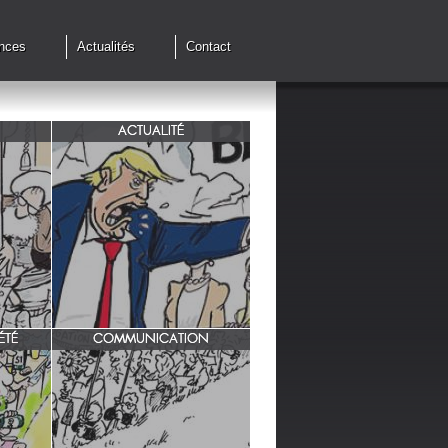
nces
Actualités
Contact
ACTUALITÉ
de cessez
G7 à Evian, Trump, une fois de
plus ,s'en prend aux européens.
ÉTÉ
COMMUNICATION
INRA/ Rotation des terres.