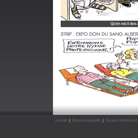
Qu'en est il des
Cliquez et découvrez
STRIP : EXPO DON DU SANG ALBERTV
Accueil
|
Dessins actualité
|
Dessins humour et 