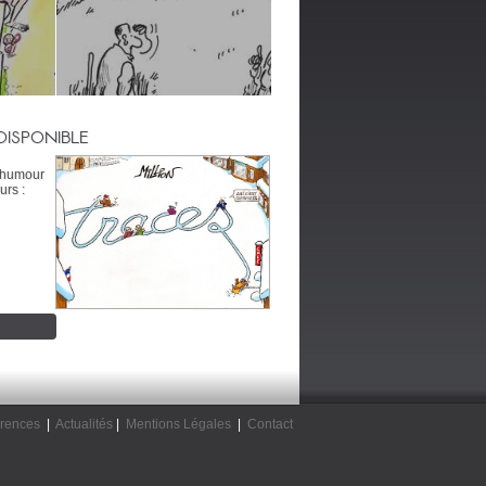
DISPONIBLE
’humour
urs :
rences
|
Actualités
|
Mentions Légales
|
Contact