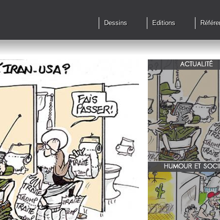
Dessins
Editions
Référe
ACTUALITÉ
Qu'en est il des accords 
le feu?
HUMOUR ET SOCI
zone 51