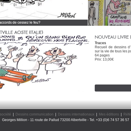
 accords de cessez le feu?
 tous mes dessins d'actualité
ILLE AOSTE (ITALIE)
NOUVEAU LIVRE 
Traces
Recueil de dessins d
sur la vie de tous les jo
64 pages
Prix: 13,00€
société
|
Dessins communication
|
Dessins internationaux
|
Mes éditions
|
Réfé
Georges Million - 11 route de Pallud 73200 Albertville - Tel. +33 (0)6 74 57 36 57