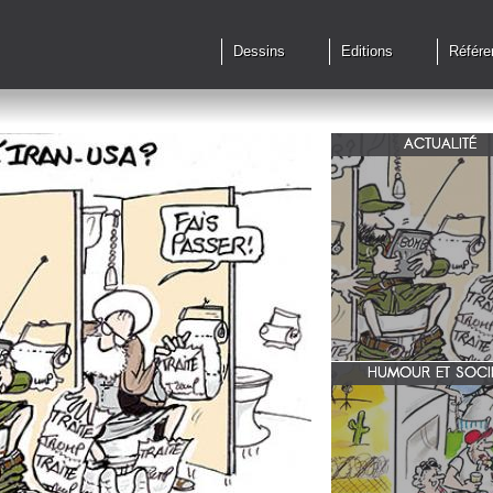
Dessins
Editions
Référe
ACTUALITÉ
Qu'en est il des accords 
le feu?
HUMOUR ET SOCI
zone 51