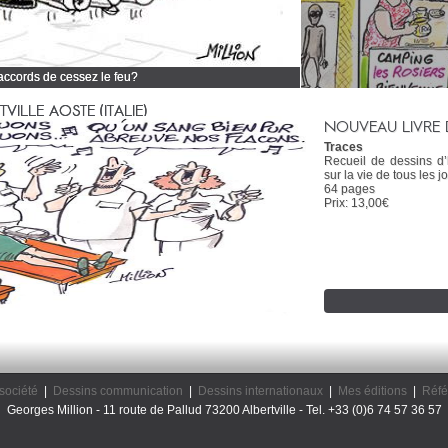
 accords de cessez le feu?
 tous mes dessins d'actualité
ILLE AOSTE (ITALIE)
NOUVEAU LIVRE 
Traces
Recueil de dessins d
sur la vie de tous les jo
64 pages
Prix: 13,00€
société
|
Dessins communication
|
Dessins internationaux
|
Mes éditions
|
Réfé
Georges Million - 11 route de Pallud 73200 Albertville - Tel. +33 (0)6 74 57 36 57