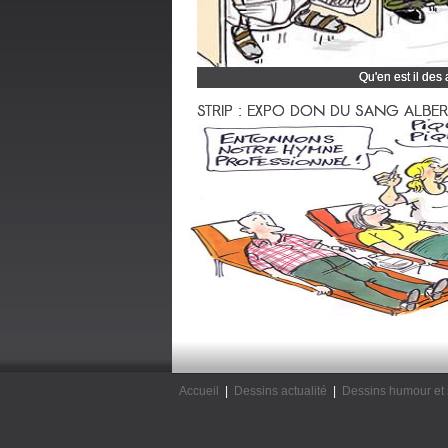
Qu'en est il des
Cliquez et découvrez
STRIP : EXPO DON DU SANG ALBERTV
Accueil
|
Dessins actualité
|
Dessins humour et 