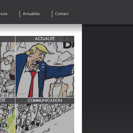
nces
Actualités
Contact
ACTUALITÉ
de cessez
G7 à Evian, Trump, une fois de
plus ,s'en prend aux européens.
ÉTÉ
COMMUNICATION
INRA/ Rotation des terres.