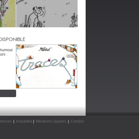
DISPONIBLE
’humour
urs :
rences
|
Actualités
|
Mentions Légales
|
Contact